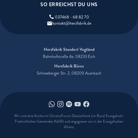
SO ERREICHST DU UNS
037468 - 68 82 70
kontakt@herzfabrik.de
Herzfabrik Standort Vogtland
Bahnhofstraße 4e, 08233 Eich
Herzfabrik Büros
Schneeberger Str. 2, 08209 Auerbach
Herzfabrik auf Whatsapp
Herzfabrik auf Instagram
Herzfabrik auf Spotify
Herzfabrik auf Youtube
Herzfabrik auf Faceboo
Wir sind eine Kirche im ChristusForum Deutschland (im Bund Evangelisch-
Freikirchlicher Gemeinden KdöR) und engagieren uns in der Evangelischen
Allianz.