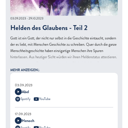
03.09.2023 - 29.10.2023
Helden des Glaubens - Teil 2
Gott ist ein Gott, der nicht nur selbst in die Geschichte eintaucht, sondern
der es liebt, mit Menschen Geschichte zu schreiben. Quer durch die ganze
Menschheitsgeschichte haben einzigartige Menschen ihre Spuren
hinterlassen. Aus heutiger Sicht würden wir ihnen Heldenstatus attestieren.
Aus ihrer eigenen Perspektive und aus dem Blickwinkel ihrer Zeitgenossen
galten sie oft alles andere als heldenhaft. Die Predigtreihe möchte dir
MEHR ANZEIGEN
Geschmack darauf machen, originelle Menschen kennenzulernen und in
ihre spezielle Biografie einzutauchen. Die Helden des Glaubens sollen uns
03.09.2023
inspirieren, unsere eigene Geschichte besser zu verstehen. Sie fordern uns
Abel
auch heraus, Gottes Spuren in unserem eigenen Leben zu entdecken.
Spotify
YouTube
Gemeinsam wollen wir uns motivieren, größer zu denken von unserem
eigenen Leben und unserer vielleicht so ganz normalen Geschichte.
Warum? Weil letztlich Gott unsere Geschichte schreiben möchte.
17.09.2023
Henoch
Spotify
YouTube