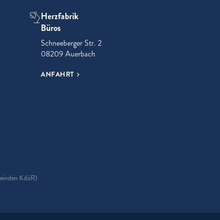
Herzfabrik
Büros
Schneeberger Str. 2
08209 Auerbach
ANFAHRT
ok
meinden KdöR)