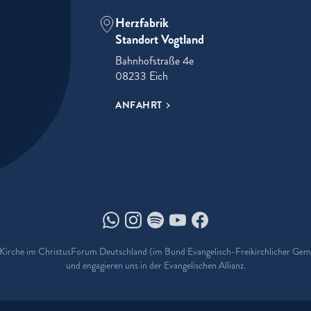
Herzfabrik
Standort Vogtland
Bahnhofstraße 4e
08233 Eich
ANFAHRT
Herzfabrik auf Whatsapp
Herzfabrik auf Instagram
Herzfabrik auf Spotify
Herzfabrik auf Youtube
Herzfabrik auf Facebo
e Kirche im ChristusForum Deutschland (im Bund Evangelisch-Freikirchlicher Ge
und engagieren uns in der Evangelischen Allianz.