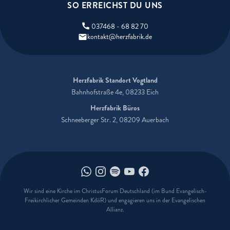
SO ERREICHST DU UNS
037468 - 68 82 70
kontakt@herzfabrik.de
Herzfabrik Standort Vogtland
Bahnhofstraße 4e, 08233 Eich
Herzfabrik Büros
Schneeberger Str. 2, 08209 Auerbach
Herzfabrik auf Whatsapp
Herzfabrik auf Instagram
Herzfabrik auf Spotify
Herzfabrik auf Youtube
Herzfabrik auf Faceboo
Wir sind eine Kirche im ChristusForum Deutschland (im Bund Evangelisch-
Freikirchlicher Gemeinden KdöR) und engagieren uns in der Evangelischen
Allianz.