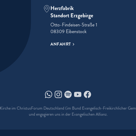
Herzfabrik
Standort Erzgebirge
Otto-Findeisen-Straße 1
08309 Eibenstock
ANFAHRT
Herzfabrik auf Whatsapp
Herzfabrik auf Instagram
Herzfabrik auf Spotify
Herzfabrik auf Youtube
Herzfabrik auf Facebo
e Kirche im ChristusForum Deutschland (im Bund Evangelisch-Freikirchlicher Ge
und engagieren uns in der Evangelischen Allianz.