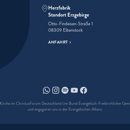
Herzfabrik
Standort Erzgebirge
Otto-Findeisen-Straße 1
08309 Eibenstock
ANFAHRT
Herzfabrik auf Whatsapp
Herzfabrik auf Instagram
Herzfabrik auf Spotify
Herzfabrik auf Youtube
Herzfabrik auf Facebo
e Kirche im ChristusForum Deutschland (im Bund Evangelisch-Freikirchlicher Ge
und engagieren uns in der Evangelischen Allianz.