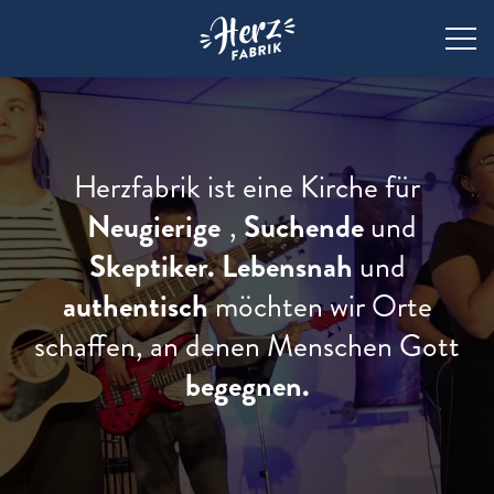
Zur Startseite der Herzfabrik
Herzfabrik ist eine Kirche für
Neugierige
,
Suchende
und
Skeptiker.
Lebensnah
und
authentisch
möchten wir Orte
schaffen, an denen Menschen Gott
begegnen.