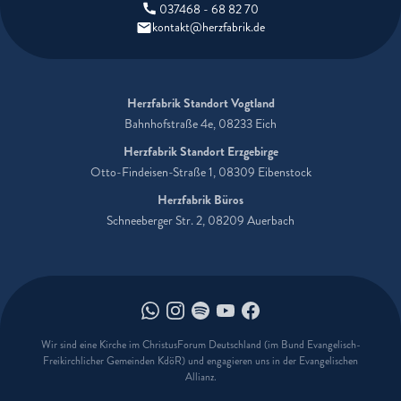
037468 - 68 82 70
kontakt@herzfabrik.de
Herzfabrik Standort Vogtland
Bahnhofstraße 4e, 08233 Eich
Herzfabrik Standort Erzgebirge
Otto-Findeisen-Straße 1, 08309 Eibenstock
Herzfabrik Büros
Schneeberger Str. 2, 08209 Auerbach
Herzfabrik auf Whatsapp
Herzfabrik auf Instagram
Herzfabrik auf Spotify
Herzfabrik auf Youtube
Herzfabrik auf Faceboo
Wir sind eine Kirche im ChristusForum Deutschland (im Bund Evangelisch-
Freikirchlicher Gemeinden KdöR) und engagieren uns in der Evangelischen
Allianz.